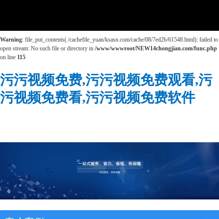
Warning
: mkdir(): No space left on device in
/www/wwwroot/NEW14chongjian.com/func.php
on line
127
Warning
: file_put_contents(./cachefile_yuan/ksasn.com/cache/08/7ed2b/61548.html): failed to
open stream: No such file or directory in
/www/wwwroot/NEW14chongjian.com/func.php
on line
115
污污视频免费,污污视频免费观看,污
污视频免费看,污污视频免费软件