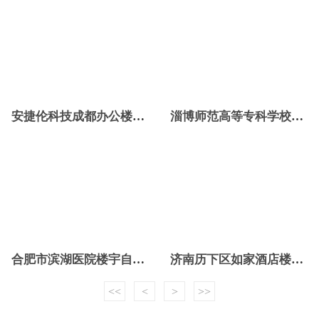
安捷伦科技成都办公楼楼宇自控项目
淄博师范高等专科学校楼宇控制系统项目
合肥市滨湖医院楼宇自控系统项目
济南历下区如家酒店楼宇自控项目
<<
<
>
>>